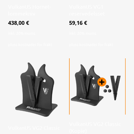
Legg i handlekurv
Legg i handlekurv
VulkanUS Hornet-
VulkanUS VG1
lommekniv
reservedelsset
438,00
€
59,16
€
inkl. 20% moms
inkl. 20% moms
pluss
kostnader for frakt
pluss
kostnader for frakt
Les mer
VulkanUS VG2 Classic
Les mer
VulkanUS VG2 Classic
(Kopie)