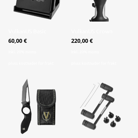
Legg i handlekurv
Legg i handlekurv
VulkanUS Basic
VulkanUS Crown
60,00
€
220,00
€
inkl. 20% moms
inkl. 20% moms
pluss
kostnader for frakt
pluss
kostnader for frakt