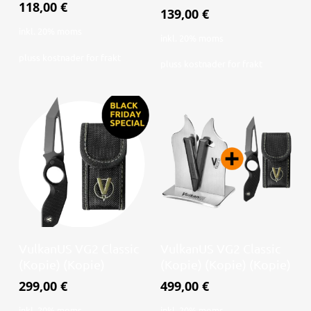
118,00
€
139,00
€
inkl. 20% moms
inkl. 20% moms
pluss
kostnader for frakt
pluss
kostnader for frakt
Les mer
Les mer
VulkanUS VG2 Classic
VulkanUS VG2 Classic
(Kopie) (Kopie)
(Kopie) (Kopie) (Kopie)
299,00
€
499,00
€
inkl. 20% moms
inkl. 20% moms