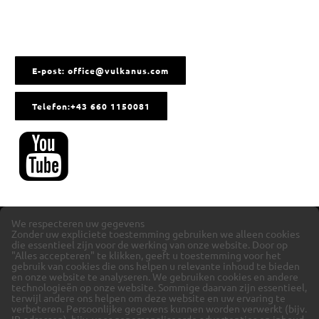
E-post: office@vulkanus.com
Telefon:+43 660 1150081
We respecteren uw gegevens
Zonder uw expliciete toestemming gebruiken we alleen cookies
die essentieel zijn voor de werking van onze website. Door op
"Alles accepteren" te klikken, geeft u toestemming voor het
gebruik van cookies die ons helpen u relevante inhoud te bieden
en onze website te analyseren.
We gebruiken cookies en andere
technologieën op onze website. Sommige daarvan zijn essentieel,
terwijl andere ons helpen om deze website en uw ervaring te
verbeteren.
Persoonlijke gegevens kunnen worden verwerkt (bijv.