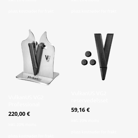
pluss
kostnader for frakt
pluss
kostnader for frakt
Legg i handlekurv
VulkanUS VG2
Legg i handlekurv
VulkanUS VG2
reservedelsset
Professional
59,16
€
220,00
€
inkl. 20% moms
inkl. 20% moms
pluss
kostnader for frakt
pluss
kostnader for frakt