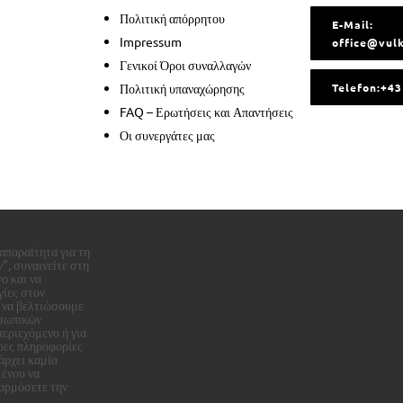
Πολιτική απόρρητου
E-Mail:
Impressum
office@vul
Γενικοί Όροι συναλλαγών
Πολιτική υπαναχώρησης
Telefon:+4
FAQ – Ερωτήσεις και Απαντήσεις
Οι συνεργάτες μας
απαραίτητα για τη
", συναινείτε στη
ο και να
γίες στον
ν να βελτιώσουμε
οσωπικών
περιεχόμενο ή για
ρες πληροφορίες
άρχει καμία
μένου να
αρμόσετε την