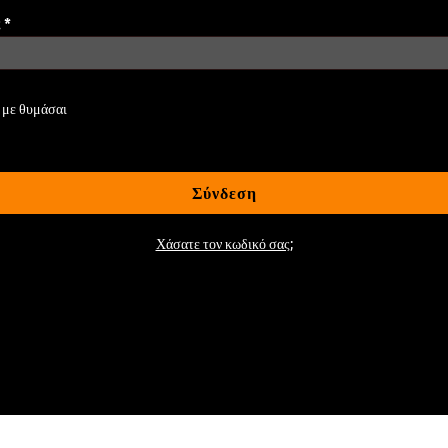
Απαιτείται
ς
*
 με θυμάσαι
Σύνδεση
Χάσατε τον κωδικό σας;