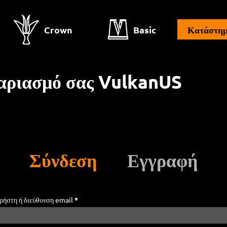
Crown
Basic
Κατάστη
γαριασμό σας VulkanUS
Σύνδεση
Εγγραφή
Απαιτείται
ρήστη ή διεύθυνση email
*