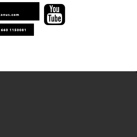
kanus.com
3 660 1150081