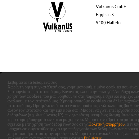
Vulkanus GmbH
Egglstr. 3
5400 Hallein
Σεβόμαστε τα δεδομένα σας
Χωρίς τη ρητή συγκατάθεσή σας, χρησιμοποιούμε μόνο cookies που είναι 
λειτουργία του ιστότοπού μας. Κάνοντας κλικ στην επιλογή "Αποδοχή όλων
χρήση των cookies που μας βοηθούν να σας παρέχουμε σχετικό περιεχόμεν
αναλύουμε τον ιστότοπό μας.
Χρησιμοποιούμε cookies και άλλες τεχνολο
ιστότοπό μας. Ορισμένα από αυτά είναι απαραίτητα, ενώ άλλα μας βοηθού
αυτόν τον ιστότοπο και την εμπειρία σας.
Μπορεί να γίνει επεξεργασία πρ
δεδομένων (π.χ. διευθύνσεις IP), π.χ. για εξατομικευμένες διαφημίσεις και 
τη μέτρηση διαφημίσεων και περιεχομένου.
Μπορείτε να βρείτε περισσότε
σχετικά με τη χρήση των δεδομένων σας στην
Πολιτική απορρήτου
.
Δεν υπ
υποχρέωση συγκατάθεσης για την επεξεργασία των δεδομένων σας προκει
χρησιμοποιήσετε αυτή την προσφορά.
Μπορείτε να ανακαλέσετε ή να προσ
επιλογή σας ανά πάσα στιγμή στην ενότητα
Ρυθμίσεις
.