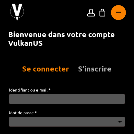
Sauter
Menu
au
compte
contenu
principal
Bienvenue dans votre compte
VulkanUS
Se connecter
S’inscrire
Obligatoire
Identifiant ou e-mail
*
Obligatoire
Mot de passe
*