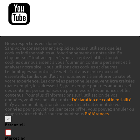
Nous respectons vos données
Sans votre consentement explicite, nous n'utilisons que les
cookies indispensables au fonctionnement de notre site. En
cliquant sur "Tout accepter", vous acceptez l'utilisation de
cookies qui nous aident à vous fournir un contenu pertinent et à
analyser notre site.
Nous utilisons des cookies et d'autres
technologies sur notre site web. Certains d'entre eux sont
essentiels, tandis que d'autres nous aident à améliorer ce site et
votre expérience.
Les données personnelles peuvent être traitées
(par exemple, les adresses IP), par exemple pour des annonces et
des contenus personnalisés ou pour mesurer les annonces et les
contenus.
Pour plus d'informations sur l'utilisation de vos
données, veuillez consulter notre
Déclaration de confidentialité
.
Il n'y a aucune obligation de consentir au traitement de vos
données pour pouvoir utiliser cette offre.
Vous pouvez annuler ou
adapter votre choix à tout moment sous
Préférences
.
Essenziell
Marketing