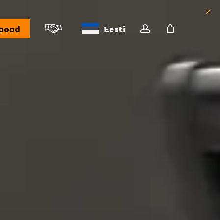
konto
pood
Eesti