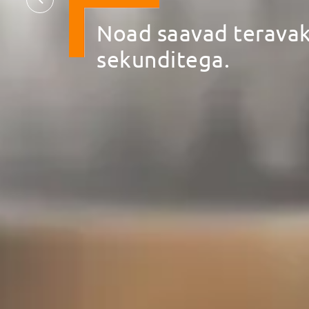
Noad saavad terava
sekunditega.