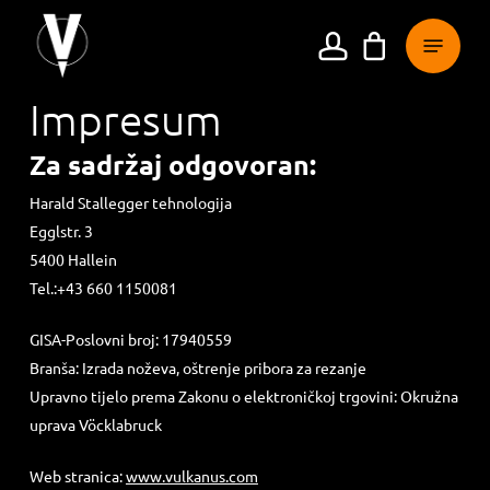
Prijeđi
na
glavni
sadržaj
Impresum
Za sadržaj odgovoran:
Harald Stallegger tehnologija
Egglstr. 3
5400 Hallein
Tel.:+43 660 1150081
GISA-Poslovni broj: 17940559
Branša: Izrada noževa, oštrenje pribora za rezanje
Upravno tijelo prema Zakonu o elektroničkoj trgovini: Okružna
uprava Vöcklabruck
Web stranica:
www.vulkanus.com