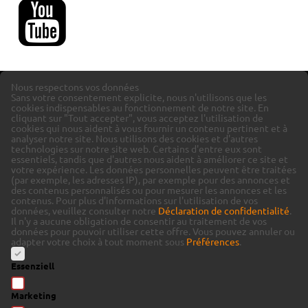
Nous respectons vos données
Sans votre consentement explicite, nous n'utilisons que les
cookies indispensables au fonctionnement de notre site. En
cliquant sur "Tout accepter", vous acceptez l'utilisation de
cookies qui nous aident à vous fournir un contenu pertinent et à
analyser notre site.
Nous utilisons des cookies et d'autres
technologies sur notre site web. Certains d'entre eux sont
essentiels, tandis que d'autres nous aident à améliorer ce site et
votre expérience.
Les données personnelles peuvent être traitées
(par exemple, les adresses IP), par exemple pour des annonces et
des contenus personnalisés ou pour mesurer les annonces et les
contenus.
Pour plus d'informations sur l'utilisation de vos
données, veuillez consulter notre
Déclaration de confidentialité
.
Il n'y a aucune obligation de consentir au traitement de vos
données pour pouvoir utiliser cette offre.
Vous pouvez annuler ou
adapter votre choix à tout moment sous
Préférences
.
Essenziell
Marketing