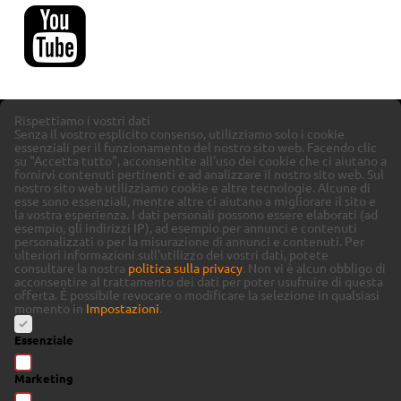
Rispettiamo i vostri dati
Senza il vostro esplicito consenso, utilizziamo solo i cookie
essenziali per il funzionamento del nostro sito web. Facendo clic
su "Accetta tutto", acconsentite all'uso dei cookie che ci aiutano a
fornirvi contenuti pertinenti e ad analizzare il nostro sito web.
Sul
nostro sito web utilizziamo cookie e altre tecnologie. Alcune di
esse sono essenziali, mentre altre ci aiutano a migliorare il sito e
la vostra esperienza.
I dati personali possono essere elaborati (ad
esempio, gli indirizzi IP), ad esempio per annunci e contenuti
personalizzati o per la misurazione di annunci e contenuti.
Per
ulteriori informazioni sull'utilizzo dei vostri dati, potete
consultare la nostra
politica sulla privacy
.
Non vi è alcun obbligo di
acconsentire al trattamento dei dati per poter usufruire di questa
offerta.
È possibile revocare o modificare la selezione in qualsiasi
momento in
Impostazioni
.
Essenziale
Marketing