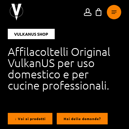
Vai
Menu
al
conto
contenuto
principale
VULKANUS SHOP
Affilacoltelli Original
VulkanUS per uso
domestico e per
cucine professionali.
↓ Vai ai prodotti
Hai delle domande?