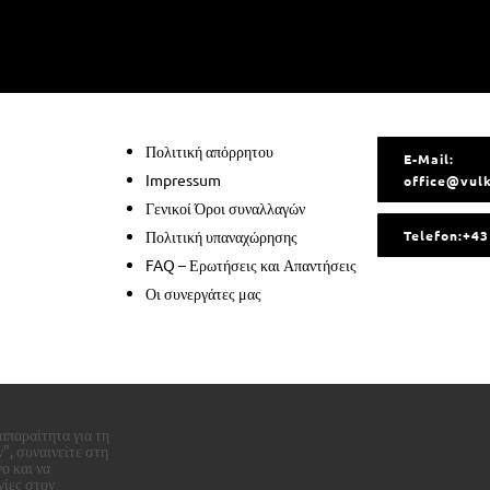
Πολιτική απόρρητου
E-Mail:
Impressum
office@vul
Γενικοί Όροι συναλλαγών
Πολιτική υπαναχώρησης
Telefon:+4
FAQ – Ερωτήσεις και Απαντήσεις
Οι συνεργάτες μας
απαραίτητα για τη
", συναινείτε στη
ο και να
γίες στον