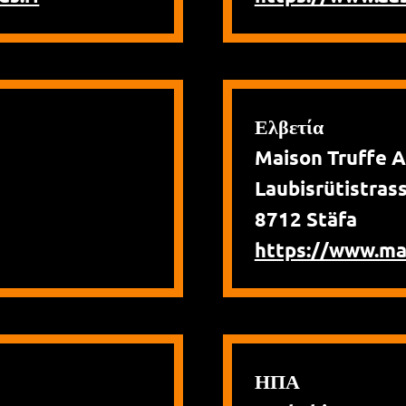
Ελβετία
Maison Truffe 
Laubisrütistras
8712 Stäfa
https://www.ma
ΗΠΑ