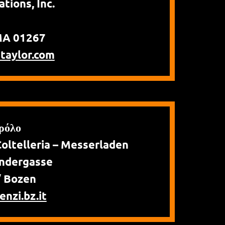
tions, Inc.
MA 01267
taylor.com
ιρόλο
ltelleria – Messerladen
indergasse
/ Bozen
nzi.bz.it