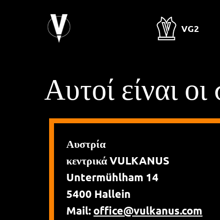
Μετάβαση
στο
VG2
κύριο
περιεχόμενο
Αυτοί είναι οι
Αυστρία
κεντρικά VULKANUS
Untermühlham 14
5400 Hallein
Mail:
office@vulkanus.com