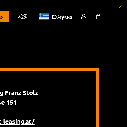
λογαριασμός
μα
Ελληνικά
 Franz Stolz
ße 151
-leasing.at/