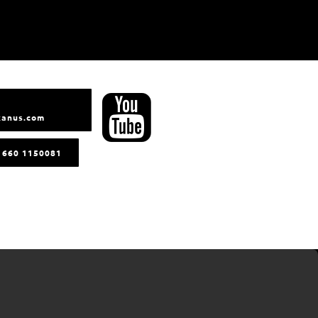
kanus.com
3 660 1150081