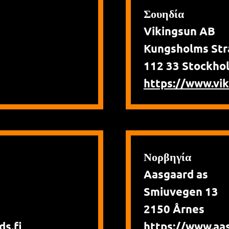
Σουηδία
Vikingsun AB
Kungsholms Str
112 33 Stockho
https://www.vik
Νορβηγία
Aasgaard as
Smiuvegen 13
2150 Årnes
s.fi
https://www.aa