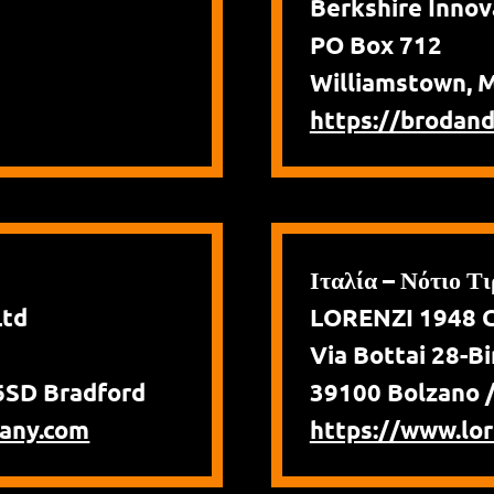
Berkshire Innova
PO Box 712
Williamstown, 
https://brodand
Ιταλία – Νότιο Τ
Ltd
LORENZI 1948 Co
Via Bottai 28-B
6SD Bradford
39100 Bolzano 
any.com
https://www.lore