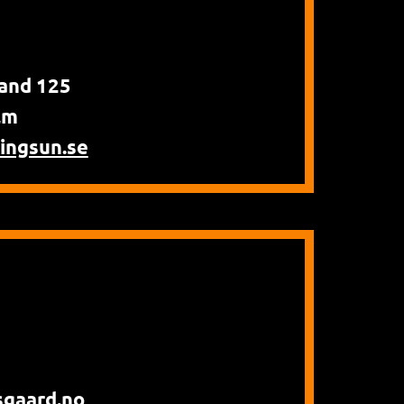
and 125
lm
ingsun.se
sgaard.no