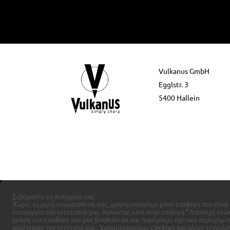
Vulkanus GmbH
Egglstr. 3
5400 Hallein
Σεβόμαστε τα δεδομένα σας
Χωρίς τη ρητή συγκατάθεσή σας, χρησιμοποιούμε μόνο cookies που είναι 
λειτουργία του ιστότοπού μας. Κάνοντας κλικ στην επιλογή "Αποδοχή όλων
χρήση των cookies που μας βοηθούν να σας παρέχουμε σχετικό περιεχόμεν
αναλύουμε τον ιστότοπό μας.
Χρησιμοποιούμε cookies και άλλες τεχνολο