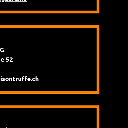
AG
se 52
isontruffe.ch