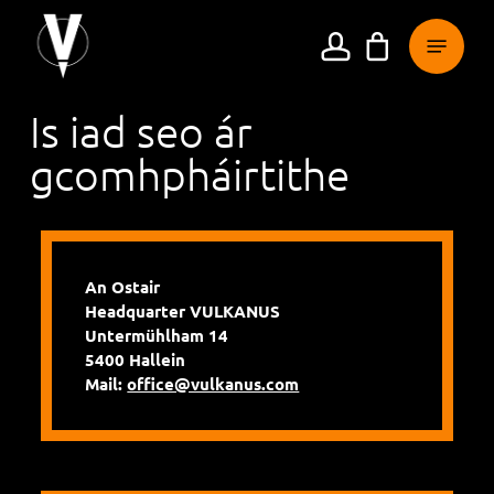
Téigh
Roghchlá
ar
cuntas
aghaidh
chuig
Is iad seo ár
an
bpríomhábhar
gcomhpháirtithe
An Ostair
Headquarter VULKANUS
Untermühlham 14
5400 Hallein
Mail:
office@vulkanus.com