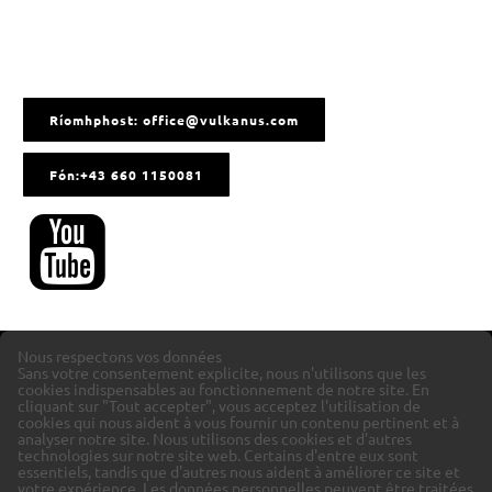
Ríomhphost: office@vulkanus.com
Fón:+43 660 1150081
Nous respectons vos données
Sans votre consentement explicite, nous n'utilisons que les
cookies indispensables au fonctionnement de notre site. En
cliquant sur "Tout accepter", vous acceptez l'utilisation de
cookies qui nous aident à vous fournir un contenu pertinent et à
analyser notre site.
Nous utilisons des cookies et d'autres
technologies sur notre site web. Certains d'entre eux sont
essentiels, tandis que d'autres nous aident à améliorer ce site et
votre expérience.
Les données personnelles peuvent être traitées