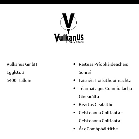
Vulkanus GmbH
Ráiteas Príobháideachais
Egglstr. 3
Sonraí
5400 Hallein
Faisnéis Foilsitheoireachta
Téarmaí agus Coinníollacha
Ginearálta
Beartas Cealaithe
Ceisteanna Coitianta –
Ceisteanna Coitianta
Ár gComhpháirtithe