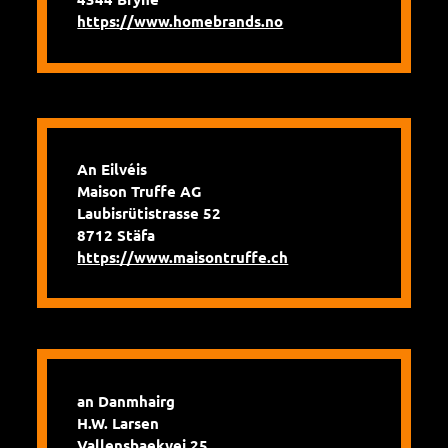
https://www.homebrands.no
An Eilvéis
Maison Truffe AG
Laubisrütistrasse 52
8712 Stäfa
https://www.maisontruffe.ch
an Danmhairg
H.W. Larsen
Vallensbaekvej 25