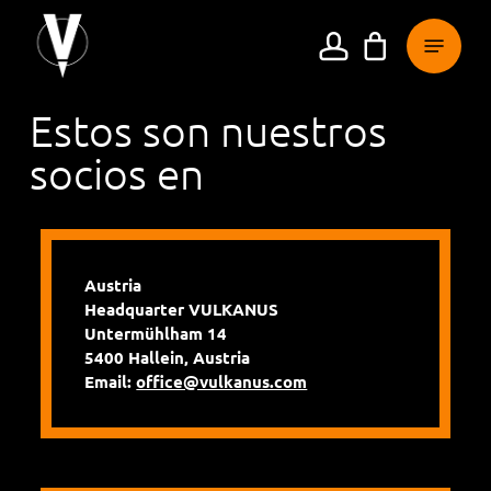
Ir
Menú
al
cuenta
contenido
principal
Estos son nuestros
socios en
Austria
Headquarter VULKANUS
Untermühlham 14
5400 Hallein, Austria
Email:
office@vulkanus.com