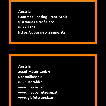
Austria
Gourmet-Leasing Franz Stolz
Sistranser Straße 151
6072 Lans
https://gourmet-leasing.at/
Austria
Josef Mäser GmbH
Rossmähder 9
6850 Dornbirn
www.maeser.at
www.maeser-glaeser.at
www.gipfelstueck.at