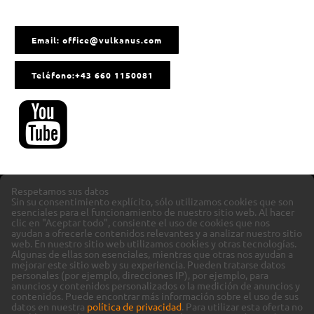
Email: office@vulkanus.com
Teléfono:+43 660 1150081
Respetamos sus datos
Sin su consentimiento explícito, sólo utilizamos cookies que son
esenciales para el funcionamiento de nuestro sitio web. Al hacer
clic en "Aceptar todo", consiente el uso de cookies que nos
ayudan a ofrecerle contenidos relevantes y a analizar nuestro sitio
web.
En nuestro sitio web utilizamos cookies y otras tecnologías.
Algunas de ellas son esenciales, mientras que otras nos ayudan a
mejorar este sitio web y su experiencia.
Pueden tratarse datos
personales (por ejemplo, direcciones IP), por ejemplo, para
anuncios y contenidos personalizados o la medición de anuncios y
contenidos.
Puede encontrar más información sobre el uso de sus
datos en nuestra
política de privacidad
.
Para utilizar esta oferta no