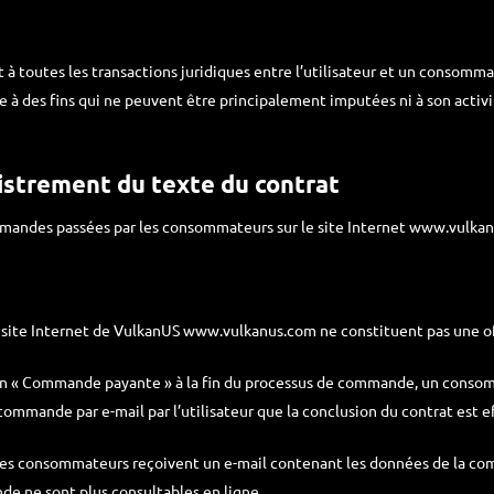
 à toutes les transactions juridiques entre l’utilisateur et un consomm
e à des fins qui ne peuvent être principalement imputées ni à son activi
gistrement du texte du contrat
mmandes passées par les consommateurs sur le site Internet www.vulkan
e site Internet de VulkanUS www.vulkanus.com ne constituent pas une of
n « Commande payante » à la fin du processus de commande, un consomm
commande par e-mail par l’utilisateur que la conclusion du contrat est e
Les consommateurs reçoivent un e-mail contenant les données de la com
de ne sont plus consultables en ligne.