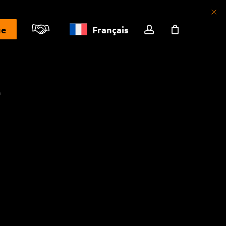
compte
ue
Français
e