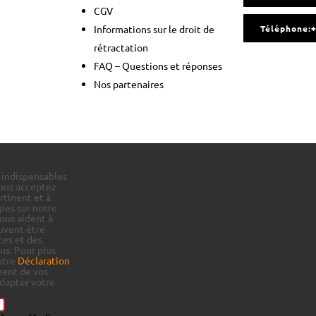
CGV
Informations sur le droit de
Téléphone:
rétractation
FAQ – Questions et réponses
Nos partenaires
s indispensables
vous acceptez
rtinent et à
ies sur notre
nous aident à
uvent être
ces et des
us.
Pour plus
notre
Déclaration
ment de vos
dapter votre