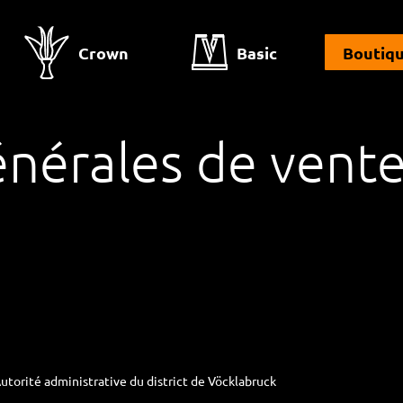
Crown
Basic
Boutiq
énérales de vent
utorité administrative du district de Vöcklabruck