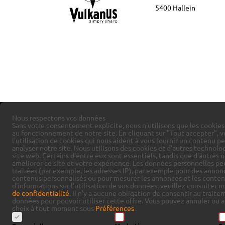
5400 Hallein
Nous respectons vos données
Sans votre consentement explicite, nous n'utilisons que les cookie
au fonctionnement de notre site. En cliquant sur "Tout accepter", 
l'utilisation de cookies qui nous aident à vous fournir un contenu pe
analyser notre site.
Nous utilisons des cookies et d'autres technolog
site web. Certains d'entre eux sont essentiels, tandis que d'autres 
améliorer ce site et votre expérience.
Les données personnelles pe
traitées (par exemple, les adresses IP), par exemple pour des annon
contenus personnalisés ou pour mesurer les annonces et les conten
d'informations sur l'utilisation de vos données, veuillez consulter 
de confidentialité
.
Il n'y a aucune obligation de consentir au traite
données pour pouvoir utiliser cette offre.
Vous pouvez annuler ou a
choix à tout moment sous
Préférences
.