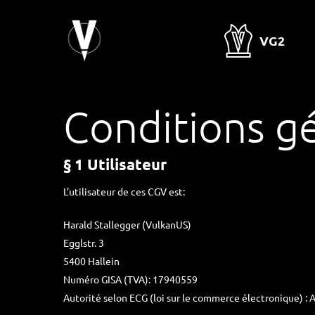
Sauter
au
VG2
contenu
principal
Conditions g
§ 1 Utilisateur
L’utilisateur de ces CGV est:
Harald Stallegger (VulkanUS)
Egglstr. 3
5400 Hallein
Numéro GISA (TVA): 17940559
Autorité selon ECG (loi sur le commerce électronique) : A