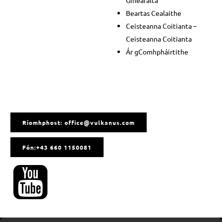
Ginearálta
Beartas Cealaithe
Ceisteanna Coitianta –
Ceisteanna Coitianta
Ár gComhpháirtithe
Ríomhphost: office@vulkanus.com
Fón:+43 660 1150081