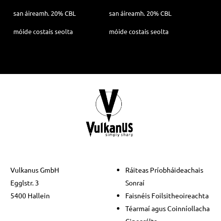
san áireamh. 20% CBL
san áireamh. 20% CBL
móide
costais seolta
móide
costais seolta
Vulkanus GmbH
Ráiteas Príobháideachais
Egglstr. 3
Sonraí
5400 Hallein
Faisnéis Foilsitheoireachta
Téarmaí agus Coinníollacha