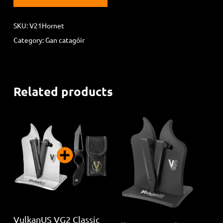
SKU:
V21Hornet
Category:
Gan catagóir
Related products
Read more
VulkanUS VG2 Classic
Read more