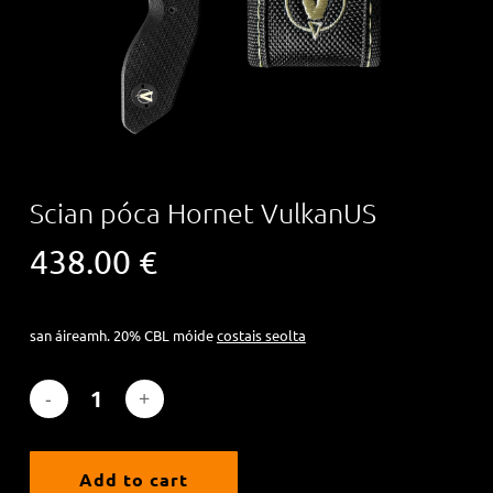
Scian póca Hornet VulkanUS
438.00
€
san áireamh. 20% CBL
móide
costais seolta
Add to cart