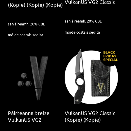
VulkanUS VG2 Classic
(Kopie) (Kopie) (Kopie)
118.00
€
499.00
€
san áireamh. 20% CBL
san áireamh. 20% CBL
móide
costais seolta
móide
costais seolta
Add to cart
Read more
Páirteanna breise
VulkanUS VG2 Classic
VulkanUS VG2
(Kopie) (Kopie)
59.16
€
299.00
€