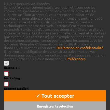
Nous respectons vos données
Sans votre consentement explicite, nous n'utilisons que les
cookies indispensables au fonctionnement de notre site. En
cliquant sur "Tout accepter", vous acceptez l'utilisation de
cookies qui nous aident à vous fournir un contenu pertinent et à
analyser notre site.
Nous utilisons des cookies et d'autres
technologies sur notre site web. Certains d'entre eux sont
essentiels, tandis que d'autres nous aident à améliorer ce site et
votre expérience.
Les données personnelles peuvent être traitées
(par exemple, les adresses IP), par exemple pour des annonces et
des contenus personnalisés ou pour mesurer les annonces et les
contenus.
Pour plus d'informations sur l'utilisation de vos
données, veuillez consulter notre
Déclaration de confidentialité
.
Il n'y a aucune obligation de consentir au traitement de vos
données pour pouvoir utiliser cette offre.
Vous pouvez annuler ou
adapter votre choix à tout moment sous
Préférences
.
Essenziell
Marketing
Externe Medien
✓ Tout accepter
Enregistrer la sélection