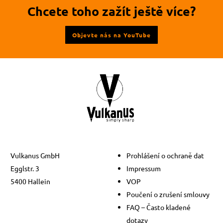
kanál
Chcete toho zažít ještě více?
Youtube
Objevte nás na YouTube
Vulkanus GmbH
Prohlášení o ochraně dat
Egglstr. 3
Impressum
5400 Hallein
VOP
Poučení o zrušení smlouvy
FAQ – Často kladené
dotazy