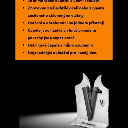
Je mimořádně kvalitní a velmi robustní
Zhotoven z ušlechtilé oceli nebo z plastu
zesíleného skleněnými vlákny
Ostření a obtahování na jednom přístroji
Čepele jsou hladké a vlnité broušené
povrchy jsou super ostré
Ostří také čepele s mikroozubením
Nejsnadnější ovládání pro každý den.