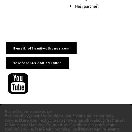
Naši partneři
E-mail: office@vulkanus.com
Telefon:+43 660 1150081
Respektujeme vaše údaje
Bez vašeho výslovného souhlasu používáme pouze soubory
cookie, které jsou nezbytné pro provoz našich webových stránek.
Kliknutím na tlačítko "Přijmout vše" souhlasíte s používáním
souborů cookie, které nám pomáhají poskytovat vám relevantní