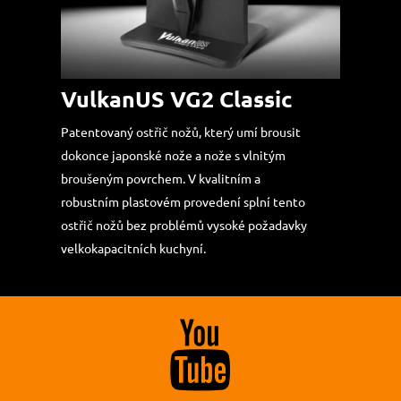
VulkanUS VG2 Classic
Patentovaný ostřič nožů, který umí brousit
dokonce japonské nože a nože s vlnitým
broušeným povrchem. V kvalitním a
robustním plastovém provedení splní tento
ostřič nožů bez problémů vysoké požadavky
velkokapacitních kuchyní.
Můžete
také
navštívit
náš