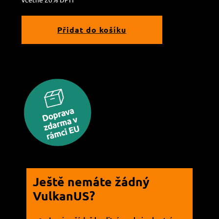
Přidat do košíku
Ještě nemáte žádný
VulkanUS?