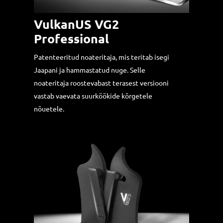
VulkanUS VG2
Professional
Patenteeritud noateritaja, mis teritab isegi
Jaapani ja hammastatud nuge. Selle
noateritaja roostevabast terasest versiooni
vastab vaevata suurköökide kõrgetele
nõuetele.