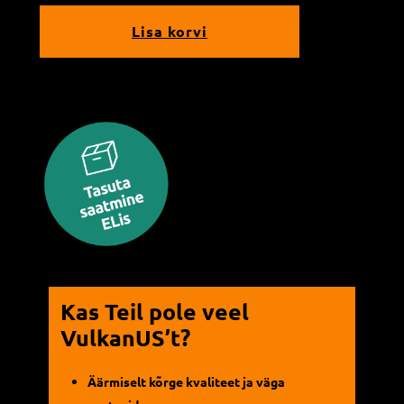
Lisa korvi
Kas Teil pole veel
VulkanUS’t?
Äärmiselt kõrge kvaliteet ja väga