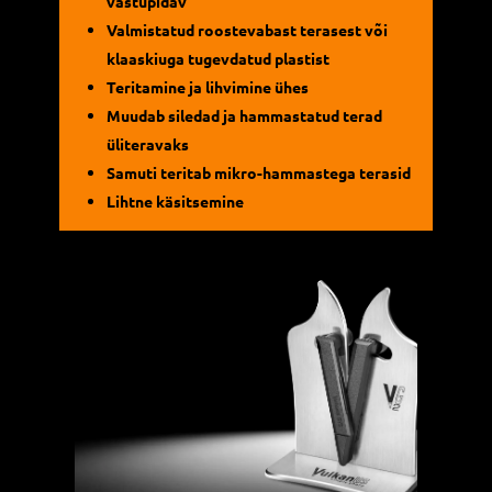
vastupidav
Valmistatud roostevabast terasest või
klaaskiuga tugevdatud plastist
Teritamine ja lihvimine ühes
Muudab siledad ja hammastatud terad
üliteravaks
Samuti teritab mikro-hammastega terasid
Lihtne käsitsemine