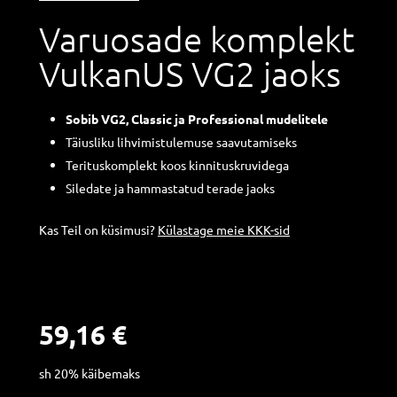
Varuosade komplekt
VulkanUS VG2 jaoks
Sobib VG2, Classic ja Professional mudelitele
Täiusliku lihvimistulemuse saavutamiseks
Terituskomplekt koos kinnituskruvidega
Siledate ja hammastatud terade jaoks
Kas Teil on küsimusi?
Külastage meie KKK-sid
59,16
€
sh 20% käibemaks