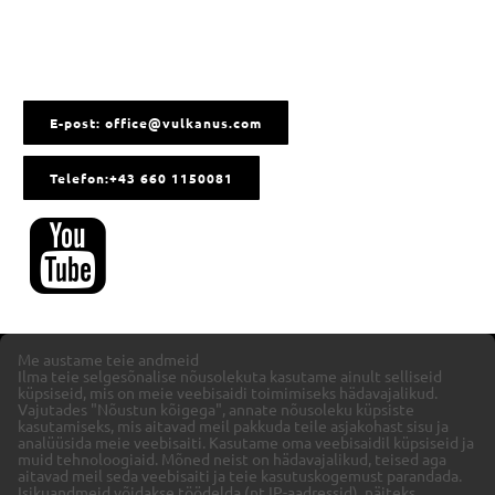
E-post: office@vulkanus.com
Telefon:+43 660 1150081
Me austame teie andmeid
Ilma teie selgesõnalise nõusolekuta kasutame ainult selliseid
küpsiseid, mis on meie veebisaidi toimimiseks hädavajalikud.
Vajutades "Nõustun kõigega", annate nõusoleku küpsiste
kasutamiseks, mis aitavad meil pakkuda teile asjakohast sisu ja
analüüsida meie veebisaiti.
Kasutame oma veebisaidil küpsiseid ja
muid tehnoloogiaid. Mõned neist on hädavajalikud, teised aga
aitavad meil seda veebisaiti ja teie kasutuskogemust parandada.
Isikuandmeid võidakse töödelda (nt IP-aadressid), näiteks