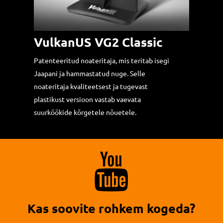
VulkanUS VG2 Classic
Patenteeritud noateritaja, mis teritab isegi
Jaapani ja hammastatud nuge. Selle
noateritaja kvaliteetsest ja tugevast
plastikust versioon vastab vaevata
suurköökide kõrgetele nõuetele.
Võite
külastada
ka
meie
Youtube'i
Kas soovite rohkem kogeda?
kanalit