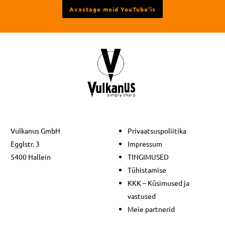
Avastage meid YouTube'is
Vulkanus GmbH
Privaatsuspoliitika
Egglstr. 3
Impressum
5400 Hallein
TINGIMUSED
Tühistamise
KKK – Küsimused ja
vastused
Meie partnerid