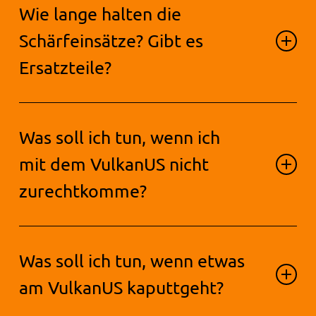
Wie lange halten die
Spänen. In seltenen Fällen, z.B. bei
anhaftenden Metallspänen.
Verunreinigung durch
Schärfeinsätze? Gibt es
Nahrungsmittelreste kann eine
Ersatzteile?
Reinigung im Geschirrspüler
notwendig sein.
Bei sachgemäßem Gebrauch
Was soll ich tun, wenn ich
halten die Schärfeinsätze einige
Jahre. Sie können durch ein
mit dem VulkanUS nicht
Ersatzteileset einfach
zurechtkomme?
ausgetauscht werden, welches im
Fachhandel erhältlich ist.
Sehen Sie sich die
Was soll ich tun, wenn etwas
Anwendungsvideos an. Diese
erklären den reibungslosen
am VulkanUS kaputtgeht?
Umgang mit Ihrem VulkanUS Gerät.