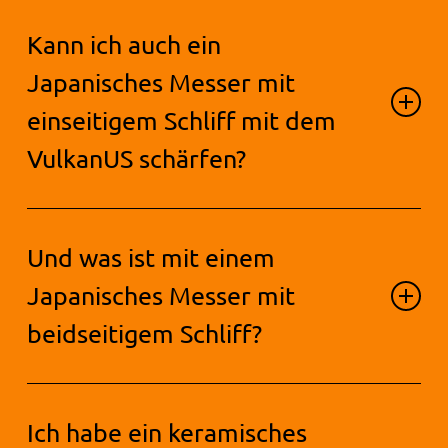
Selbstverständlich: Halten Sie das
Kann ich auch ein
Messer horizontal und drehen sie
es mit der geschliffenen Seite der
Japanisches Messer mit
Schneide in Richtung des
einseitigem Schliff mit dem
Schärfeinsatzes.
VulkanUS schärfen?
Auch das ist kein Problem. Gehen
Und was ist mit einem
Sie wie bei einem Messer mit
Wellenschliff vor.
Japanisches Messer mit
beidseitigem Schliff?
Der Vorgang unterscheidet sich
Ich habe ein keramisches
nicht von dem für klassische