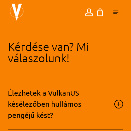
Ugrás
Menü
a
számla
fő
tartalomra
Kérdése van? Mi
válaszolunk!
Élezhetek a VulkanUS
késélezőben hullámos
pengéjű kést?