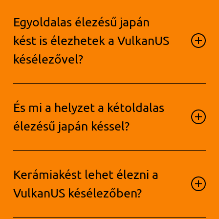
Természetesen: Tartsa a kést
Egyoldalas élezésű japán
vízszintesen és fordítsa a penge
élezett oldalával az élezőbetét
kést is élezhetek a VulkanUS
felé.
késélezővel?
Ez sem probléma. A módszer
És mi a helyzet a kétoldalas
ugyanaz, mint a hullámos pengéjű
kés esetében.
élezésű japán késsel?
A módszer nem különbözik a
Kerámiakést lehet élezni a
klasszikus késeknél alkalmazott
módszertől.
VulkanUS késélezőben?