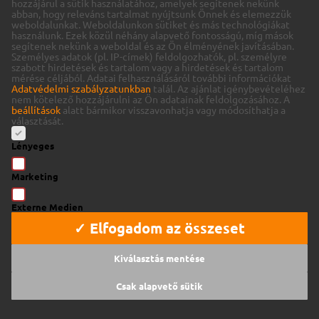
hozzájárul a sütik használatához, amelyek segítenek nekünk
abban, hogy releváns tartalmat nyújtsunk Önnek és elemezzük
weboldalunkat.
Weboldalunkon sütiket és más technológiákat
használunk. Ezek közül néhány alapvető fontosságú, míg mások
segítenek nekünk a weboldal és az Ön élményének javításában.
Személyes adatok (pl. IP-címek) feldolgozhatók, pl. személyre
szabott hirdetések és tartalom vagy a hirdetések és tartalom
mérése céljából.
Adatai felhasználásáról további információkat
Adatvédelmi szabályzatunkban
talál.
Az ajánlat igénybevételéhez
nem kötelező hozzájárulni az Ön adatainak feldolgozásához.
A
beállítások
alatt bármikor visszavonhatja vagy módosíthatja a
választását.
Lényeges
Marketing
Externe Medien
✓ Elfogadom az összeset
Kiválasztás mentése
Csak alapvető sütik