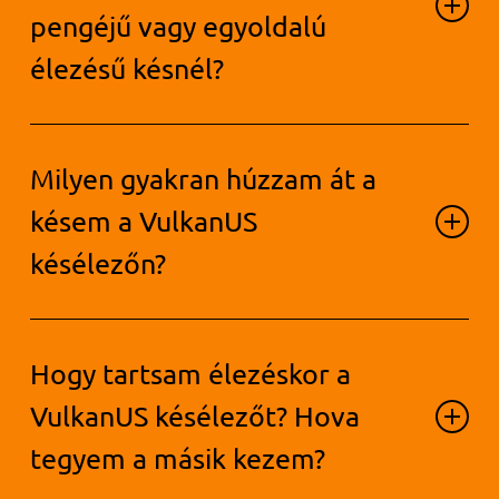
egyenletes eltávolítására.
változik, hogy élezés közben
pengéjű vagy egyoldalú
milyen mélységig nyomják a
élezésű késnél?
pengét a késélezőbe. A maximum
21°.
A szög itt is 11° – 21° között van a
Milyen gyakran húzzam át a
függőlegeshez képest.
késem a VulkanUS
késélezőn?
Javasoljuk, hogy kb. 4 áthúzás után
Hogy tartsam élezéskor a
ellenőrizze a penge élességét és
szükség esetén ismételje meg a
VulkanUS késélezőt? Hova
folyamatot. Ez lehetővé teszi az
tegyem a másik kezem?
optimális élesség elérését