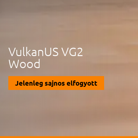
VulkanUS VG2
Wood
Jelenleg sajnos elfogyott