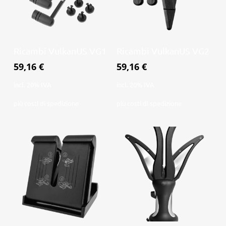
Aggiungi al
Aggiungi al
Ricambi VulkanUS VG1
Ricambi VulkanUS VG2
carrello
carrello
59,16
€
59,16
€
incl. 20% IVA
incl. 20% IVA
più
costi di spedizione
più
costi di spedizione