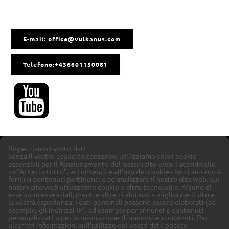
E-mail: office@vulkanus.com
Telefono:+436601150081
Rispettiamo i vostri dati
Senza il vostro esplicito consenso, utilizziamo solo i cookie
essenziali per il funzionamento del nostro sito web. Facendo clic
su "Accetta tutto", acconsentite all'uso dei cookie che ci aiutano a
fornirvi contenuti pertinenti e ad analizzare il nostro sito web.
Sul
nostro sito web utilizziamo cookie e altre tecnologie. Alcune di
esse sono essenziali, mentre altre ci aiutano a migliorare il sito e
la vostra esperienza.
I dati personali possono essere elaborati (ad
esempio, gli indirizzi IP), ad esempio per annunci e contenuti
personalizzati o per la misurazione di annunci e contenuti.
Per
ulteriori informazioni sull'utilizzo dei vostri dati, potete