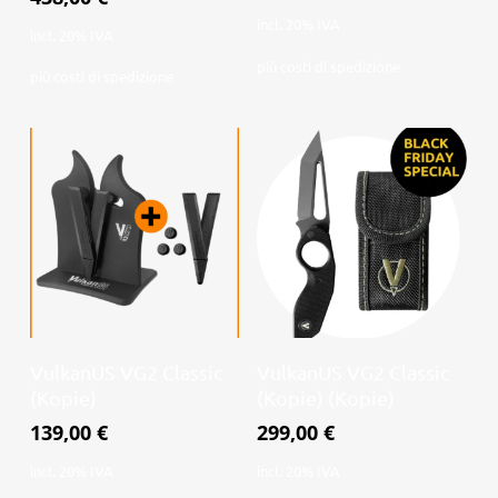
incl. 20% IVA
incl. 20% IVA
più
costi di spedizione
più
costi di spedizione
Leggi tutto
Leggi tutto
VulkanUS VG2 Classic
VulkanUS VG2 Classic
(Kopie)
(Kopie) (Kopie)
139,00
€
299,00
€
incl. 20% IVA
incl. 20% IVA