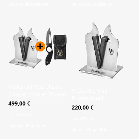
più
costi di spedizione
più
costi di spedizione
Leggi tutto
VulkanUS VG2 Classic
Aggiungi al
VulkanUS VG2
(Kopie) (Kopie) (Kopie)
carrello
Professional
499,00
€
220,00
€
incl. 20% IVA
incl. 20% IVA
più
costi di spedizione
più
costi di spedizione