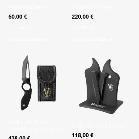
Aggiungi al
Aggiungi al
VulkanUS Basic
VulkanUS Crown
carrello
carrello
60,00
€
220,00
€
incl. 20% IVA
incl. 20% IVA
più
costi di spedizione
più
costi di spedizione
Aggiungi al
VulkanUS Hornet
Leggi tutto
VulkanUS VG2 Classic
carrello
Coltello a serramanico
118,00
€
438,00
€