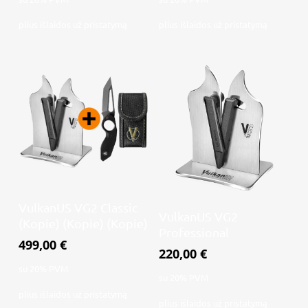
plius
išlaidos už pristatymą
plius
išlaidos už pristatymą
Daugiau
VulkanUS VG2 Classic
Į krepšelį
VulkanUS VG2
(Kopie) (Kopie) (Kopie)
Professional
499,00
€
220,00
€
su 20% PVM
su 20% PVM
plius
išlaidos už pristatymą
plius
išlaidos už pristatymą