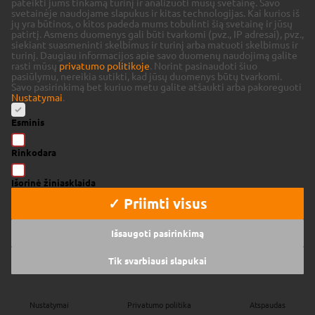
pateikti jums tinkamą turinį ir analizuoti mūsų svetainę.
Savo
svetainėje naudojame slapukus ir kitas technologijas. Kai kurios iš
jų yra būtinos, o kitos padeda mums tobulinti šią svetainę ir jūsų
patirtį.
Asmens duomenys gali būti tvarkomi (pvz., IP adresai), pvz.,
siekiant suasmeninti skelbimus ir turinį arba matuoti skelbimus ir
turinį.
Daugiau informacijos apie savo duomenų naudojimą galite
rasti mūsų
privatumo politikoje
.
Norint pasinaudoti šiuo
pasiūlymu, nereikia sutikti, kad jūsų duomenys būtų tvarkomi.
Savo pasirinkimą bet kuriuo metu galite atšaukti arba pakoreguoti
Nustatymai
.
Esminis
Rinkodara
Išorinė žiniasklaida
✓ Priimti visus
Išsaugoti pasirinkimą
Tik svarbiausi slapukai
Nustatymai
Privatumo politika
Atspaudas