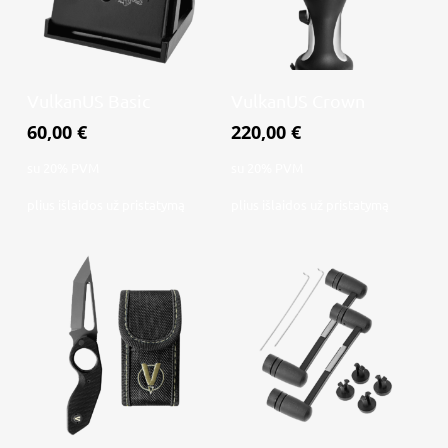
Į krepšelį
Į krepšelį
VulkanUS Basic
VulkanUS Crown
60,00
€
220,00
€
su 20% PVM
su 20% PVM
plius
išlaidos už pristatymą
plius
išlaidos už pristatymą