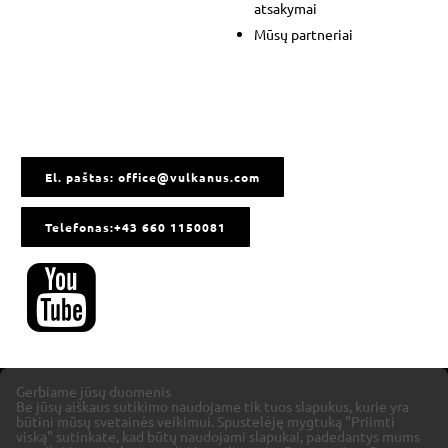
atsakymai
Mūsų partneriai
El. paštas: office@vulkanus.com
Telefonas:+43 660 1150081
Gerbiame jūsų duomenis
Be jūsų aiškaus sutikimo naudojame tik tuos slapukus, kurie yra
būtini mūsų svetainės veikimui. Spustelėję mygtuką "Priimti
viską" sutinkate, kad būtų naudojami slapukai, padedantys mums