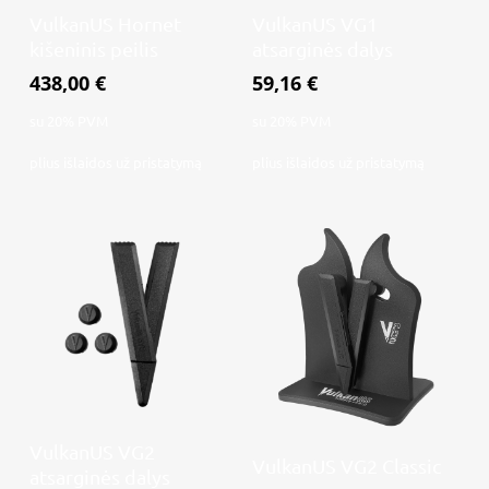
Į krepšelį
Į krepšelį
VulkanUS Hornet
VulkanUS VG1
kišeninis peilis
atsarginės dalys
438,00
€
59,16
€
su 20% PVM
su 20% PVM
plius
išlaidos už pristatymą
plius
išlaidos už pristatymą
Į krepšelį
VulkanUS VG2
Daugiau
VulkanUS VG2 Classic
atsarginės dalys