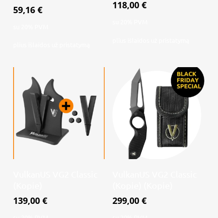
118,00
€
59,16
€
su 20% PVM
su 20% PVM
plius
išlaidos už pristatymą
plius
išlaidos už pristatymą
Daugiau
Daugiau
VulkanUS VG2 Classic
VulkanUS VG2 Classic
(Kopie)
(Kopie) (Kopie)
139,00
€
299,00
€
su 20% PVM
su 20% PVM