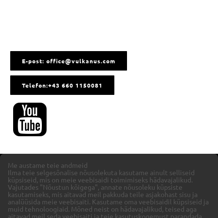
E-post: office@vulkanus.com
Telefon:+43 660 1150081
Me austame teie andmeid
Ilma teie selgesõnalise nõusolekuta kasutame ainult selliseid
küpsiseid, mis on meie veebisaidi toimimiseks hädavajalikud.
Vajutades "Nõustun kõigega", annate nõusoleku küpsiste
kasutamiseks, mis aitavad meil pakkuda teile asjakohast sisu ja
analüüsida meie veebisaiti.
Kasutame oma veebisaidil küpsiseid ja
muid tehnoloogiaid. Mõned neist on hädavajalikud, teised aga
aitavad meil seda veebisaiti ja teie kasutuskogemust parandada.