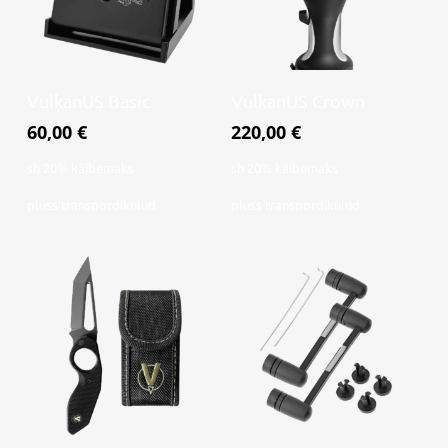
Lisa korvi
Lisa korvi
VulkanUS Basic
VulkanUS Crown
60,00
€
220,00
€
sh 20% käibemaks
sh 20% käibemaks
pluss
transpordikulud
pluss
transpordikulud