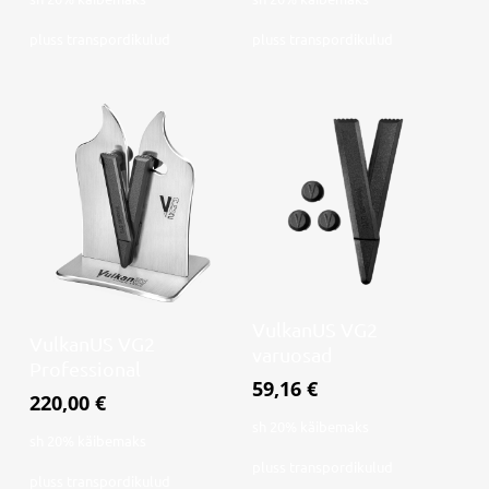
pluss
transpordikulud
pluss
transpordikulud
Lisa korvi
VulkanUS VG2
Lisa korvi
VulkanUS VG2
varuosad
Professional
59,16
€
220,00
€
sh 20% käibemaks
sh 20% käibemaks
pluss
transpordikulud
pluss
transpordikulud