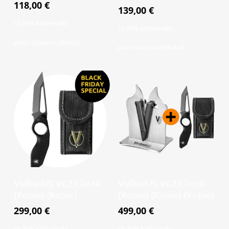
118,00
€
139,00
€
sh 20% käibemaks
sh 20% käibemaks
pluss
transpordikulud
pluss
transpordikulud
Loe edasi
Loe edasi
VulkanUS VG2 Classic
VulkanUS VG2 Classic
(Kopie) (Kopie)
(Kopie) (Kopie) (Kopie)
299,00
€
499,00
€
sh 20% käibemaks
sh 20% käibemaks