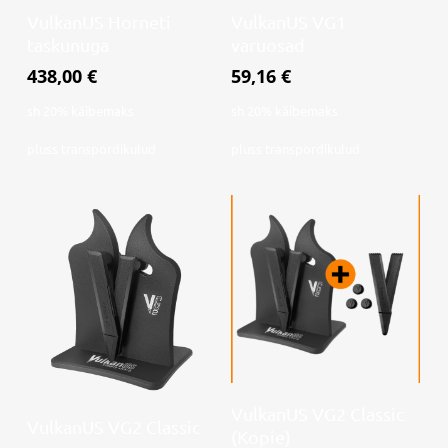
Lisa korvi
Lisa korvi
VulkanUS Horneti
VulkanUS VG1
taskunuga
varuosad
438,00
€
59,16
€
sh 20% käibemaks
sh 20% käibemaks
pluss
transpordikulud
pluss
transpordikulud
Loe edasi
VulkanUS VG2 Classic
Loe edasi
VulkanUS VG2 Classic
(Kopie)