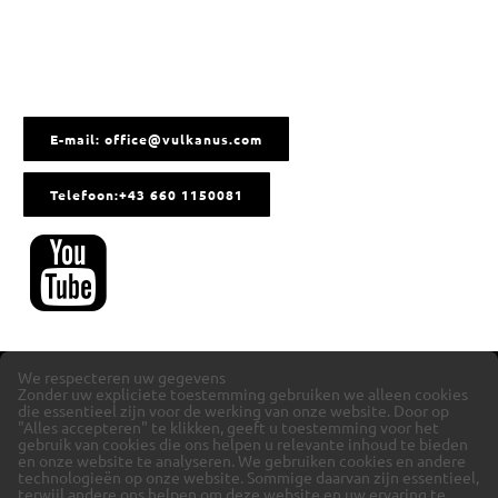
E-mail: office@vulkanus.com
Telefoon:+43 660 1150081
We respecteren uw gegevens
Zonder uw expliciete toestemming gebruiken we alleen cookies
die essentieel zijn voor de werking van onze website. Door op
"Alles accepteren" te klikken, geeft u toestemming voor het
gebruik van cookies die ons helpen u relevante inhoud te bieden
en onze website te analyseren.
We gebruiken cookies en andere
technologieën op onze website. Sommige daarvan zijn essentieel,
terwijl andere ons helpen om deze website en uw ervaring te