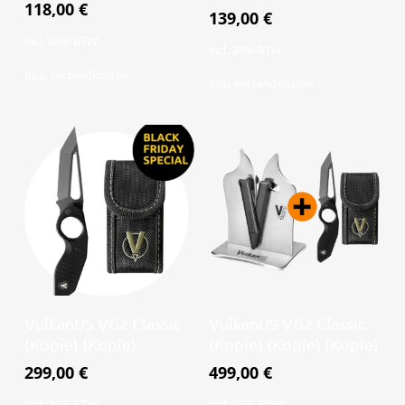
118,00
€
139,00
€
incl. 20% BTW
incl. 20% BTW
plus
verzendkosten
plus
verzendkosten
Lees verder
Lees verder
VulkanUS VG2 Classic
VulkanUS VG2 Classic
(Kopie) (Kopie)
(Kopie) (Kopie) (Kopie)
299,00
€
499,00
€
incl. 20% BTW
incl. 20% BTW