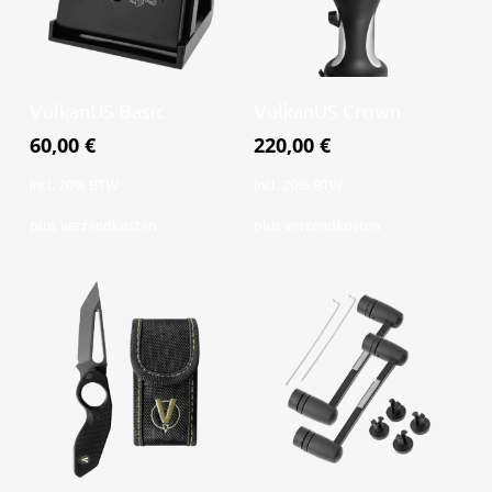
Toevoegen aan
Toevoegen aan
VulkanUS Basic
VulkanUS Crown
winkelwagen
winkelwagen
60,00
€
220,00
€
incl. 20% BTW
incl. 20% BTW
plus
verzendkosten
plus
verzendkosten