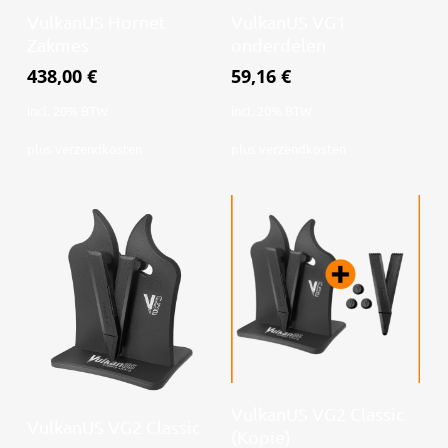
Toevoegen aan
Toevoegen aan
VulkanUS Hornet
VulkanUS VG1
winkelwagen
winkelwagen
Zakmes
onderdelen
438,00
€
59,16
€
incl. 20% BTW
incl. 20% BTW
plus
verzendkosten
plus
verzendkosten
Lees verder
VulkanUS VG2 Classic
Lees verder
VulkanUS VG2 Classic
(Kopie)