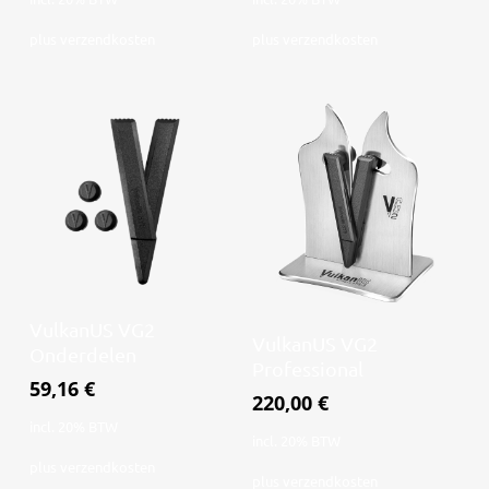
plus
verzendkosten
plus
verzendkosten
Toevoegen aan
VulkanUS VG2
Toevoegen aan
VulkanUS VG2
winkelwagen
Onderdelen
winkelwagen
Professional
59,16
€
220,00
€
incl. 20% BTW
incl. 20% BTW
plus
verzendkosten
plus
verzendkosten