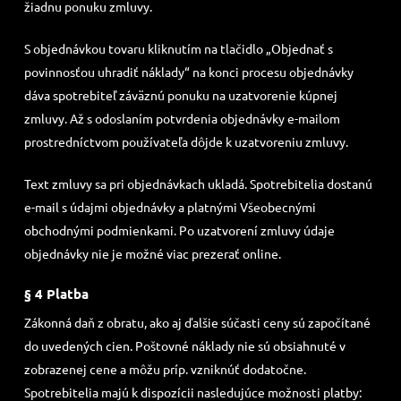
žiadnu ponuku zmluvy.
S objednávkou tovaru kliknutím na tlačidlo „Objednať s
povinnosťou uhradiť náklady“ na konci procesu objednávky
dáva spotrebiteľ záväznú ponuku na uzatvorenie kúpnej
zmluvy. Až s odoslaním potvrdenia objednávky e-mailom
prostredníctvom používateľa dôjde k uzatvoreniu zmluvy.
Text zmluvy sa pri objednávkach ukladá. Spotrebitelia dostanú
e-mail s údajmi objednávky a platnými Všeobecnými
obchodnými podmienkami. Po uzatvorení zmluvy údaje
objednávky nie je možné viac prezerať online.
§ 4 Platba
Zákonná daň z obratu, ako aj ďalšie súčasti ceny sú započítané
do uvedených cien. Poštovné náklady nie sú obsiahnuté v
zobrazenej cene a môžu príp. vzniknúť dodatočne.
Spotrebitelia majú k dispozícii nasledujúce možnosti platby: