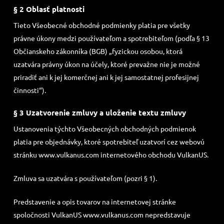
§ 2 Oblasť platnosti
Tieto Všeobecné obchodné podmienky platia pre všetky
právne úkony medzi používateľom a spotrebiteľom (podľa § 13
Občianskeho zákonníka (BGB) „fyzickou osobou, ktorá
uzatvára právny úkon na účely, ktoré prevažne nie je možné
priradiť ani k jej komerčnej ani k jej samostatnej profesijnej
činnosti“).
§ 3 Uzatvorenie zmluvy a uloženie textu zmluvy
Ustanovenia týchto Všeobecných obchodných podmienok
platia pre objednávky, ktoré spotrebiteľ uzatvorí cez webovú
stránku www.vulkanus.com internetového obchodu VulkanUS.
Zmluva sa uzatvára s používateľom (pozri § 1).
Predstavenie a opis tovarov na internetovej stránke
spoločnosti VulkanUS www.vulkanus.com nepredstavuje