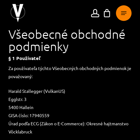
Prejsť
Ponuka
na
účet
hlavný
obsah
Všeobecné obchodné
podmienky
§ 1 Používateľ
Za používateľa týchto Všeobecných obchodných podmienok je
považovaný:
Harald Stallegger (VulkanUS)
Egglstr. 3
5400 Hallein
GISA číslo: 17940559
Úrad podľa ECG (Zákon o E-Commerce): Okresné hajtmanstvo
Vöcklabruck