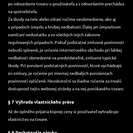
po odovzdanie tovaru u používateľa a s odovzdaním prechádza
na spotrebiteľa.
Za škody na tele alebo zdraví ručíme neobmedzene, ako aj
v prípadoch úmyslu a hrubej nedbalosti. Ďalej pri úmyselnom
zamlčaní nedostatku a vo všetkých iných zákonne
regulovaných prípadoch. Pokiaľ podstatné zmluvné povinnosti
nebudú splnené, je určenie internetového obchodu pri ľahkej
nedbalosti obmedzené na predvídateľné, zmluvne typické
škody. Pri porušení podstatných povinností, ktoré vychádzajú
zo zmluvy, je ručenie pri miernej nedbalých porušeniach
povinností vylúčené. Neuskutoční sa žiadne ručenie za trvalú
dostupnosť tejto webovej stránky a na nej ponúkaného tovaru
§ 7 Výhrada vlastníckeho práva
Až do úplného prijatia kúpnej ceny si používateľ vyhradzuje
vlastníctvo na tovare.
§ 8 Poskytnutie záruky