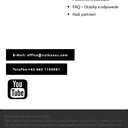
FAQ – Otázky a odpovede
Naši partneri
E-Mail: office@vulkanus.com
Telefón:+43 660 1150081
Rešpektujeme vaše údaje
Bez vášho výslovného súhlasu používame iba súbory cookie, ktoré
sú nevyhnutné na prevádzku našej webovej stránky. Kliknutím na