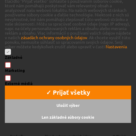
tlačidlo "Prijať všetko" súhlasíte s používaním súborov cookie,
ktoré nám pomáhajú poskytovať vám relevantný obsah a
analyzovať našu webovú lokalitu.
Na našich webových stránkach
používame súbory cookie a ďalšie technológie. Niektoré z nich sú
nevyhnutné, iné nám pomáhajú zlepšovať túto webovú stránku a
vaše skúsenosti.
Môžu sa spracúvať osobné údaje (napr. IP adresy),
napr. na účely personalizovaných reklám a obsahu alebo merania
reklám a obsahu.
Viac informácií o používaní vašich údajov nájdete
v našich
zásadách ochrany osobných údajov
.
Ak chcete využiť túto
ponuku, nemusíte súhlasiť so spracovaním svojich údajov.
Svoj
výber môžete kedykoľvek zrušiť alebo upraviť v časti
Nastavenia
.
Základné
Marketing
Externé médiá
✓ Prijať všetky
Uložiť výber
Len základné súbory cookie